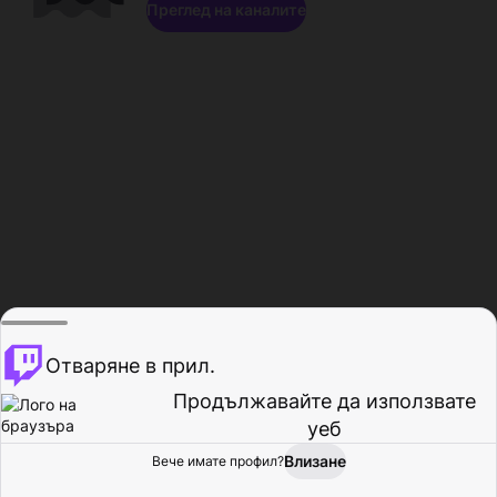
Преглед на каналите
Отваряне в прил.
Продължавайте да използвате
уеб
Влизане
Вече имате профил?
Начало
Преглед
Активност
Профил