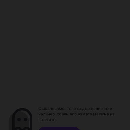
Съжаляваме. Това съдържание не е
налично, освен ако нямате машина на
времето.