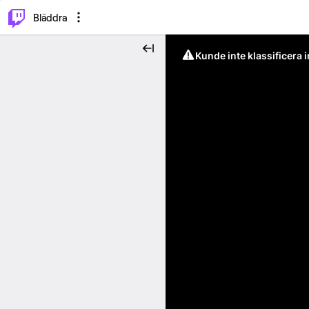
⌥
P
Bläddra
Kunde inte klassificera 