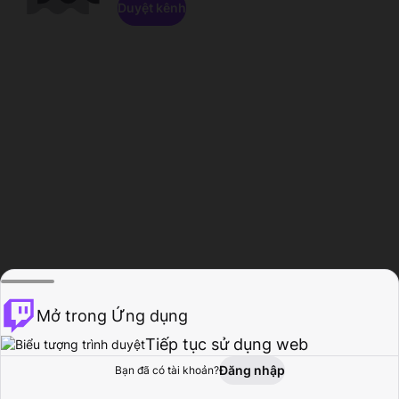
Duyệt kênh
Mở trong Ứng dụng
Tiếp tục sử dụng web
Đăng nhập
Bạn đã có tài khoản?
Trang chủ
Duyệt
Hoạt động
Hồ sơ