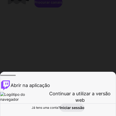
Procurar canais
Abrir na aplicação
Continuar a utilizar a versão
web
Iniciar sessão
Já tens uma conta?
Página inicial
Procurar
Atividade
Perfil