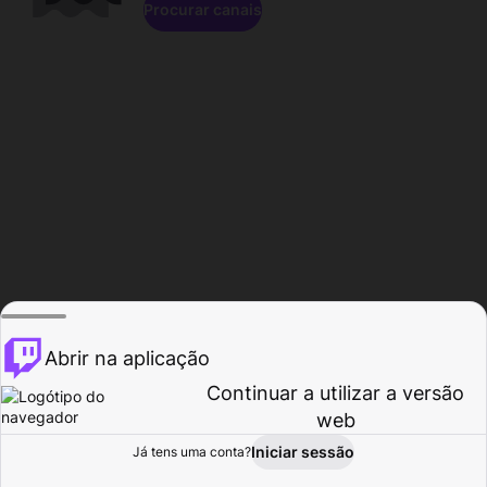
Procurar canais
Abrir na aplicação
Continuar a utilizar a versão
web
Iniciar sessão
Já tens uma conta?
Página inicial
Procurar
Atividade
Perfil