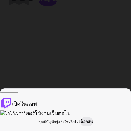
เปิดในแอพ
ใช้งานเว็บต่อไป
ล็อกอิน
คุณมีบัญชีอยู่แล้วใช่หรือไม่?
หน้าแรก
เรียกดู
กิจกรรม
โปรไฟล์