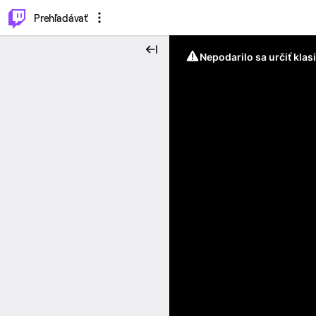
..
⌥
P
Prehľadávať
Nepodarilo sa určiť klas