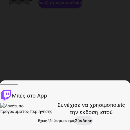
Αναζήτηση καναλιών
Μπες στο App
Συνέχισε να χρησιμοποιείς
την έκδοση ιστού
Σύνδεση
Έχεις ήδη λογαριασμό;
Αρχική σελίδα
Περιήγηση
Δραστηριότητα
Προφίλ