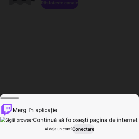
Răsfoiește canale
Mergi în aplicație
Continuă să folosești pagina de internet
Conectare
Ai deja un cont?
Acasă
Răsfoire
Activitate
Profil