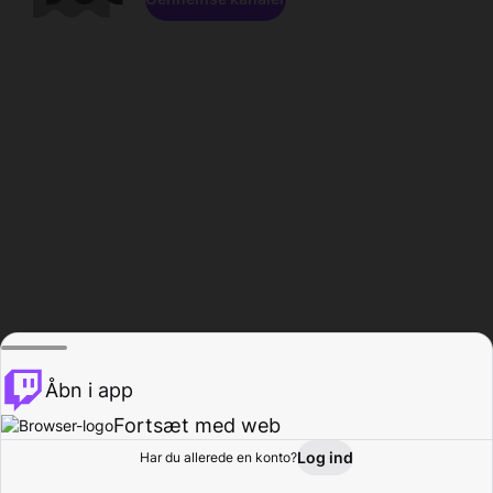
Åbn i app
Fortsæt med web
Log ind
Har du allerede en konto?
Hjem
Gennemse
Aktivitet
Profil