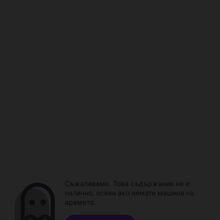
Съжаляваме. Това съдържание не е
налично, освен ако нямате машина на
времето.