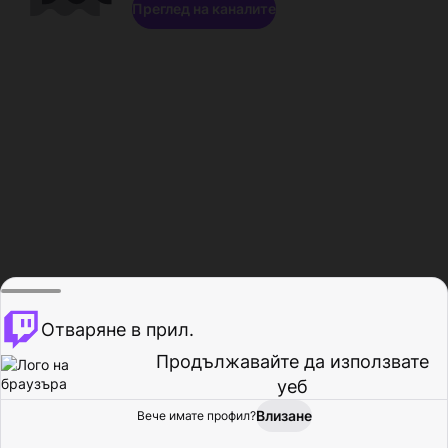
Преглед на каналите
Отваряне в прил.
Продължавайте да използвате
уеб
Влизане
Вече имате профил?
Начало
Преглед
Активност
Профил