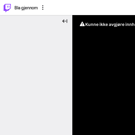
⌥
P
Bla gjennom
Kunne ikke avgjøre innh