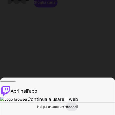
Sfoglia canali
Apri nell'app
Continua a usare il web
Accedi
Hai già un account?
Base
Sfoglia
Attività
Profilo