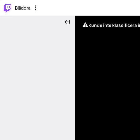
⌥
P
Bläddra
Kunde inte klassificera 