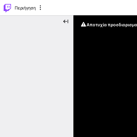
..
⌥
P
Περιήγηση
Αποτυχία προσδιορισμο