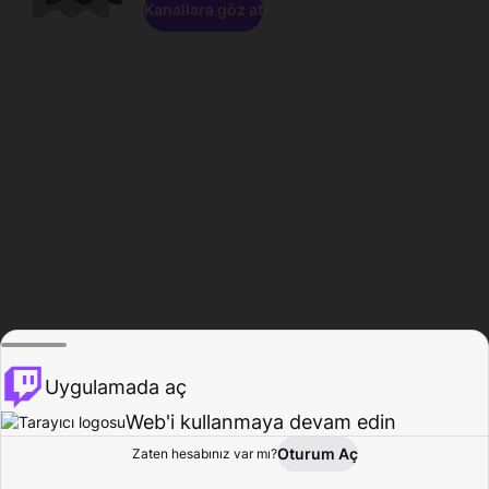
Kanallara göz at
Uygulamada aç
Web'i kullanmaya devam edin
Oturum Aç
Zaten hesabınız var mı?
Ana Sayfa
Gözat
Aktivite
Profil