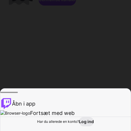
Åbn i app
Fortsæt med web
Log ind
Har du allerede en konto?
Hjem
Gennemse
Aktivitet
Profil