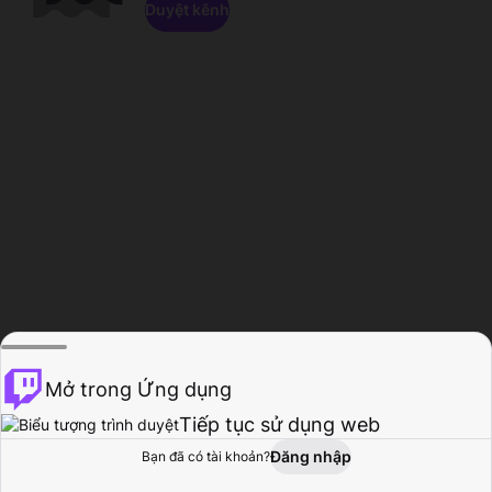
Duyệt kênh
Mở trong Ứng dụng
Tiếp tục sử dụng web
Đăng nhập
Bạn đã có tài khoản?
Trang chủ
Duyệt
Hoạt động
Hồ sơ