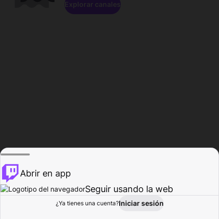
Explorar canales
Abrir en app
Seguir usando la web
Iniciar sesión
Página del
¿Ya tienes una cuenta?
Explorar
Actividad
Perfil
Creador