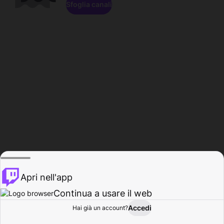
Sfoglia canali
Apri nell'app
Continua a usare il web
Accedi
Hai già un account?
Base
Sfoglia
Attività
Profilo