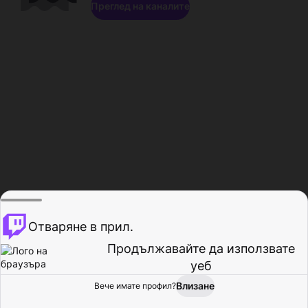
Преглед на каналите
Отваряне в прил.
Продължавайте да използвате
уеб
Влизане
Вече имате профил?
Начало
Преглед
Активност
Профил