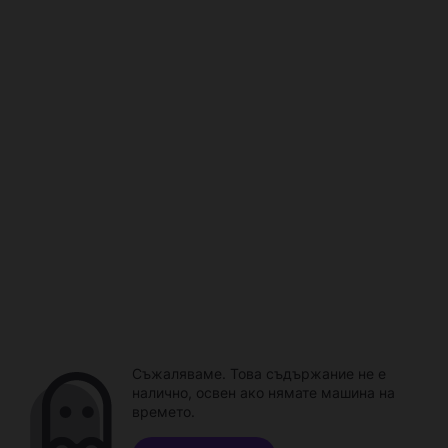
Съжаляваме. Това съдържание не е
налично, освен ако нямате машина на
времето.