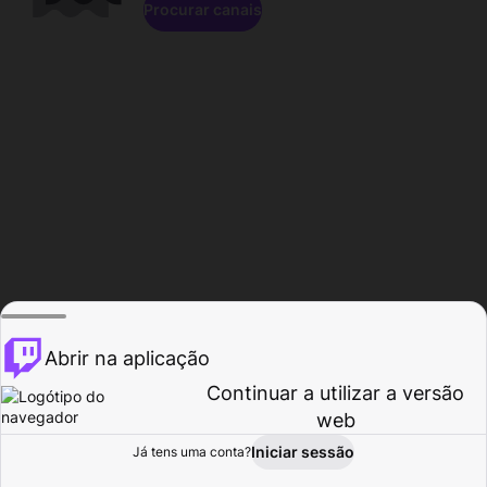
Procurar canais
Abrir na aplicação
Continuar a utilizar a versão
web
Iniciar sessão
Já tens uma conta?
Página inicial
Procurar
Atividade
Perfil