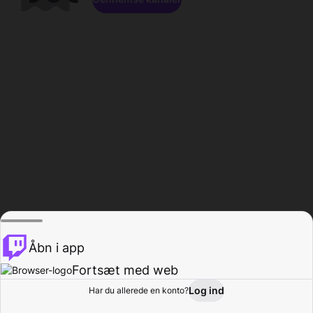
Åbn i app
Fortsæt med web
Log ind
Har du allerede en konto?
Hjem
Gennemse
Aktivitet
Profil