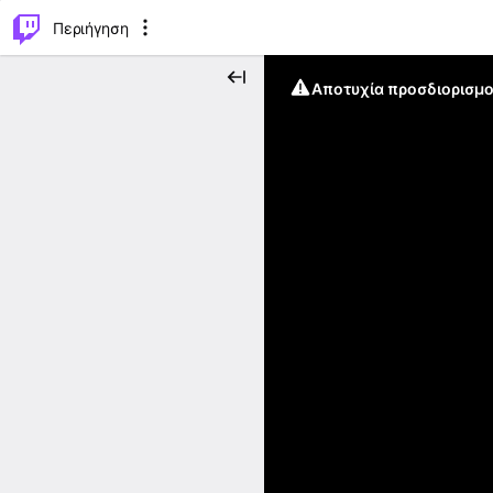
..
⌥
P
Περιήγηση
Αποτυχία προσδιορισμο