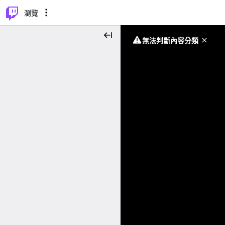
⌥
P
瀏覽
無法判斷內容分類