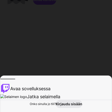
Avaa sovelluksessa
Jatka selaimella
Kirjaudu sisään
Onko sinulla jo tili?
Koti
Selaa
Toiminta
Profiili