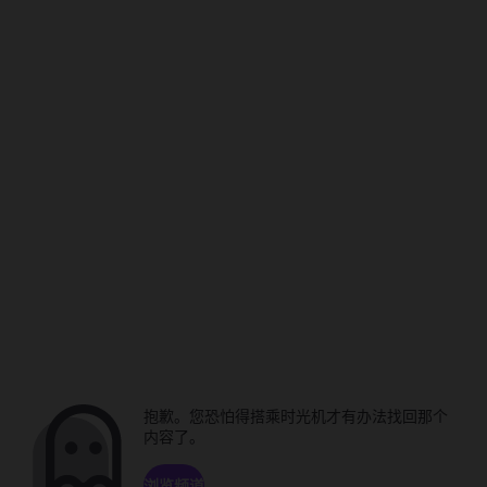
抱歉。您恐怕得搭乘时光机才有办法找回那个
内容了。
浏览频道