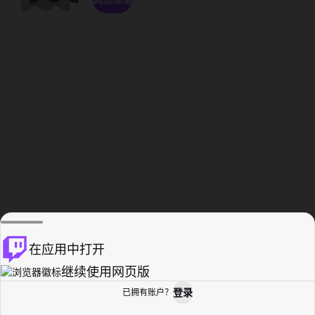
在应用中打开
继续使用网页版
登录
已拥有账户？
主页
浏览
活动纪录
个人资料