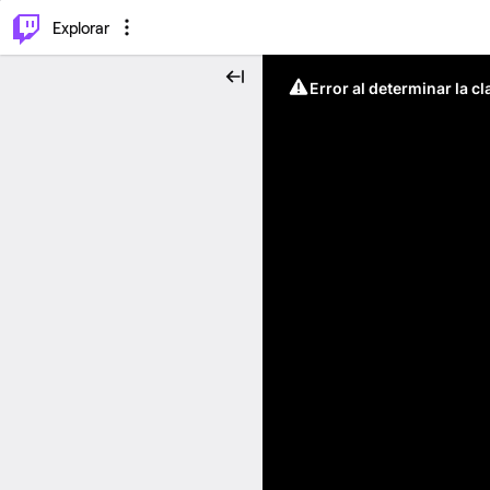
⌥
P
Explorar
Error al determinar la c