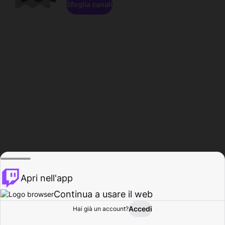
Sfoglia canali
Apri nell'app
Continua a usare il web
Accedi
Hai già un account?
Base
Sfoglia
Attività
Profilo