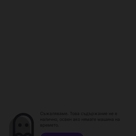
Съжаляваме. Това съдържание не е
налично, освен ако нямате машина на
времето.