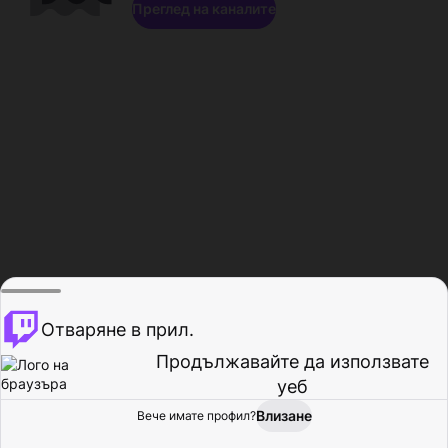
Преглед на каналите
Отваряне в прил.
Продължавайте да използвате
уеб
Влизане
Вече имате профил?
Начало
Преглед
Активност
Профил