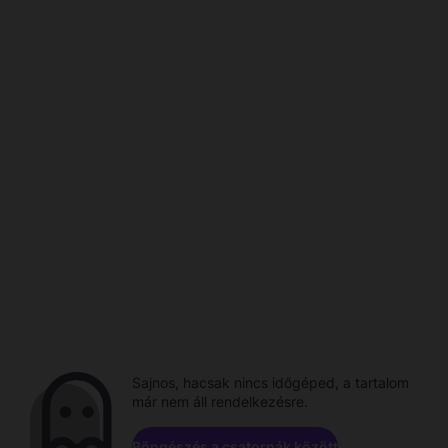
Sajnos, hacsak nincs időgéped, a tartalom
már nem áll rendelkezésre.
Böngészés a csatornák között