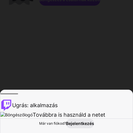
Ugrás: alkalmazás
Továbbra is használd a netet
Bejelentkezés
Már van fiókod?
Főoldal
Böngészés
Tevékenység
Profil