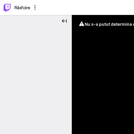
⌥
P
Răsfoire
Nu s-a putut determina c