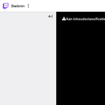
⌥
P
Bladeren
Kan inhoudsclassificati