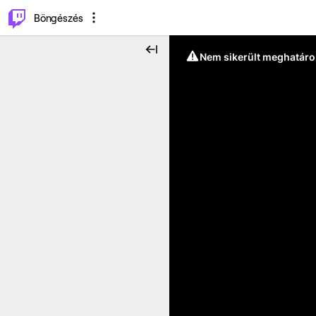
⌥
P
Böngészés
Nem sikerült meghatáro