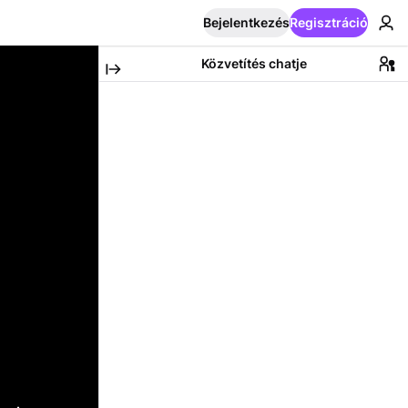
Bejelentkezés
Regisztráció
Közvetítés chatje