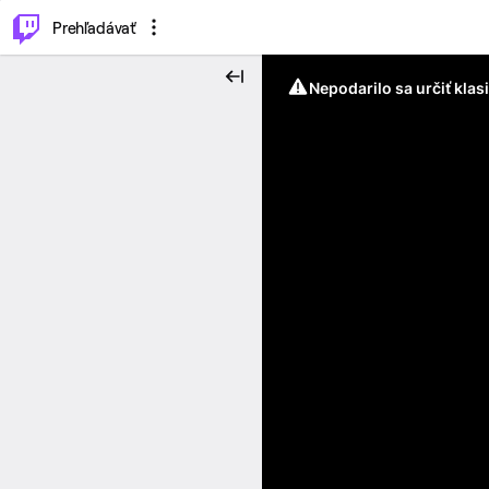
..
⌥
P
Prehľadávať
Nepodarilo sa určiť klas