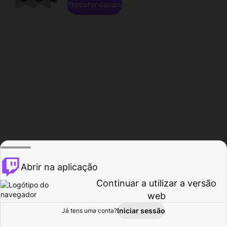
Procurar canais
Abrir na aplicação
Continuar a utilizar a versão
web
Iniciar sessão
Já tens uma conta?
Página inicial
Procurar
Atividade
Perfil