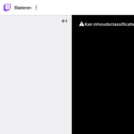
⌥
P
Bladeren
Kan inhoudsclassificati