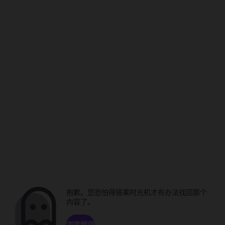
抱歉。您恐怕得搭乘时光机才有办法找回那个
内容了。
浏览频道