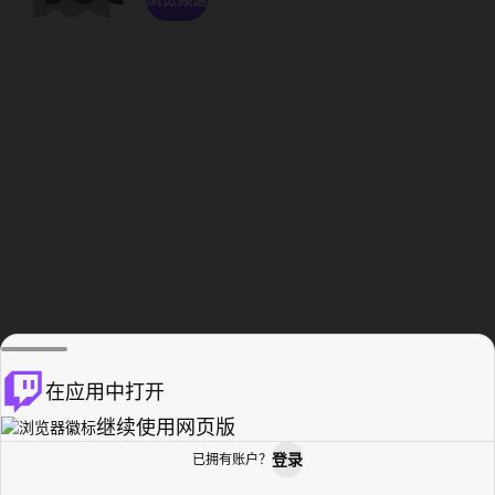
在应用中打开
继续使用网页版
登录
已拥有账户？
主页
浏览
活动纪录
个人资料