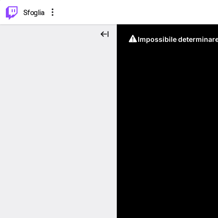
⌥
P
Sfoglia
Impossibile determinare