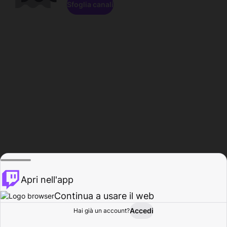
Sfoglia canali
Apri nell'app
Continua a usare il web
Accedi
Hai già un account?
Base
Sfoglia
Attività
Profilo