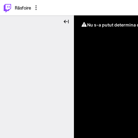
⌥
P
Răsfoire
Nu s-a putut determina c