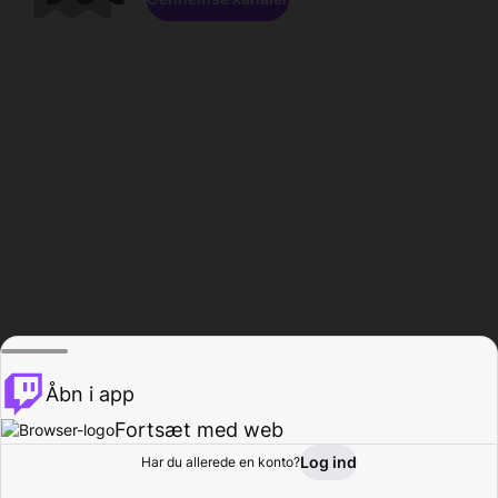
Åbn i app
Fortsæt med web
Log ind
Har du allerede en konto?
Hjem
Gennemse
Aktivitet
Profil