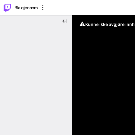
⌥
P
Bla gjennom
Kunne ikke avgjøre innh