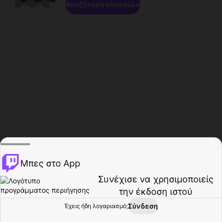
Αναζήτηση καναλιών
Μπες στο App
Συνέχισε να χρησιμοποιείς
την έκδοση ιστού
Σύνδεση
Έχεις ήδη λογαριασμό;
Αρχική σελίδα
Περιήγηση
Δραστηριότητα
Προφίλ