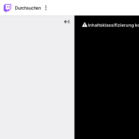
.
⌥
P
Durchsuchen
Inhaltsklassifizierung 