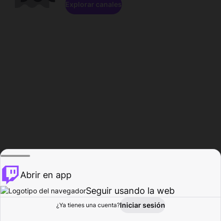
Explorar canales
Abrir en app
Seguir usando la web
Iniciar sesión
Página del
¿Ya tienes una cuenta?
Explorar
Actividad
Perfil
Creador