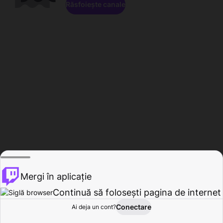
Răsfoiește canale
Mergi în aplicație
Continuă să folosești pagina de internet
Conectare
Ai deja un cont?
Acasă
Răsfoire
Activitate
Profil