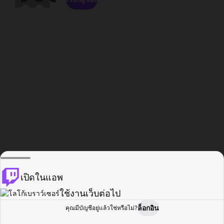
เปิดในแอพ
ใช้งานเว็บต่อไป
ล็อกอิน
คุณมีบัญชีอยู่แล้วใช่หรือไม่?
หน้าแรก
เรียกดู
กิจกรรม
โปรไฟล์