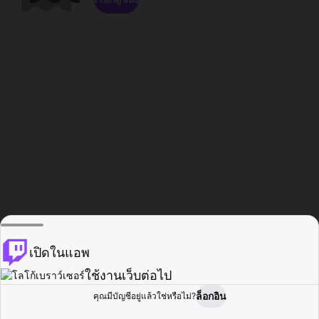
เปิดในแอพ
ใช้งานเว็บต่อไป
ล็อกอิน
คุณมีบัญชีอยู่แล้วใช่หรือไม่?
หน้าแรก
เรียกดู
กิจกรรม
โปรไฟล์