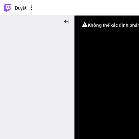
.
⌥
P
Duyệt
Không thể xác định phân